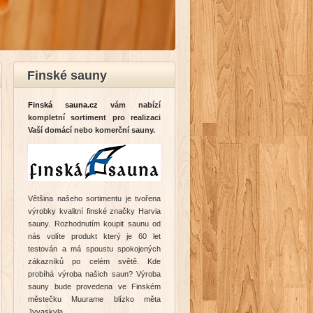
Finské sauny
Finská sauna.cz
vám nabízí
kompletní sortiment pro realizaci
Vaší domácí nebo komerční sauny.
Většina našeho sortimentu je tvořena
výrobky kvalitní finské značky Harvia
sauny. Rozhodnutím koupit saunu od
nás volíte produkt který je 60 let
testován a má spoustu spokojených
zákazníků po celém světě. Kde
probíhá výroba našich saun? Výroba
sauny bude provedena ve Finském
městečku Muurame blízko měta
Jyvaskyla.