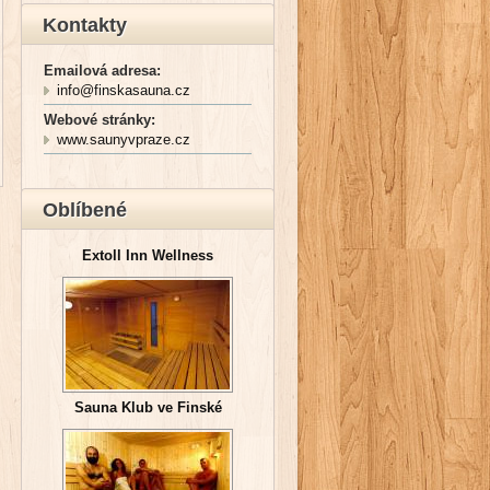
Kontakty
Emailová adresa:
info@finskasauna.cz
Webové stránky:
www.saunyvpraze.cz
Oblíbené
Extoll Inn Wellness
Sauna Klub ve Finské