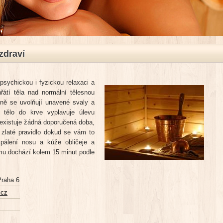
zdraví
 psychickou i fyzickou relaxaci a
řátí těla nad normální tělesnou
auně se uvolňují unavené svaly a
 tělo do krve vyplavuje úlevu
Neexistuje žádná doporučená doba,
 zlaté pravidlo dokud se vám to
 pálení nosu a kůže obličeje a
mu dochází kolem 15 minut podle
Praha 6
.cz