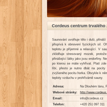
Cordeus centrum trvalého 
Saunování uvolňuje tělo i duši, přináší
přispívá k obnovení fyzických sil. Oh
teplotu je příjemné a relaxující. V s
zklidňuje stresovaný mozek, protože
přinášející látky jako jsou endorfiny. 
po kterou se máte vyhřívat. Platí zde
líbí, přesto je nutno dbát na pocity
zvýšeného pocitu horka. Obvykle k ně
teploty vzduchu v prohřívárně sauny.
Adresa:
Na Dlouhém lánu, 
Webové stránky:
http://www.cordeus
Email:
info@cordeus.cz
Telefon:
+420 251 097 311